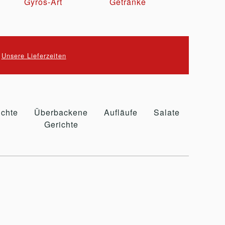
Gyros-Art
Getränke
.
Unsere Lieferzeiten
ichte
Überbackene
Aufläufe
Salate
Toast
Gerichte
/ Brot