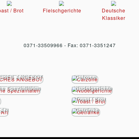
ast / Brot
Fleischgerichte
Deutsche
Klassiker
0371-33509966 - Fax: 0371-3351247
ICHES ANGEBOT
Calzone
he Spezialitäten
Nudelgerichte
Toast / Brot
Art
Getränke