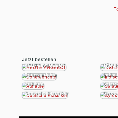
To
Jetzt bestellen
HEUTE ANGEBOT
TÄGL
Dönergerichte
Indisc
Aufläufe
Salate
Deutsche Klassiker
Gyros-